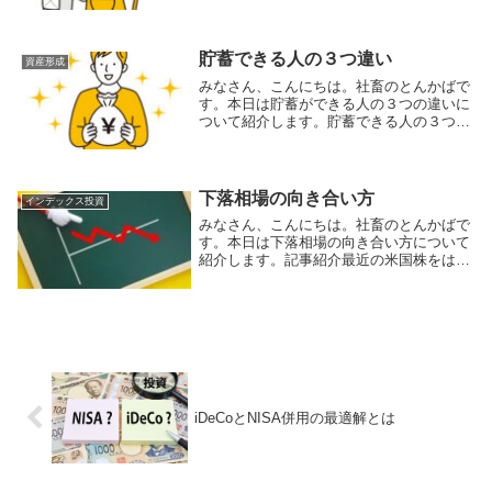
大掃除リスト」の10項目について紹介され
ています。＜モノとお金の大掃除リストの
10項目＞...
貯蓄できる人の３つ違い
資産形成
みなさん、こんにちは。社畜のとんかばで
す。本日は貯蓄ができる人の３つの違いに
ついて紹介します。貯蓄できる人の３つ違
い記事で紹介されている貯蓄できる人とで
きない人の違いは以下の３つです。「余っ
たらためる」を「先取り貯蓄」に変える貯
蓄できない人...
下落相場の向き合い方
インデックス投資
みなさん、こんにちは。社畜のとんかばで
す。本日は下落相場の向き合い方について
紹介します。記事紹介最近の米国株をはじ
めとする株式の下落と円高によって、金融
資産が減少した人は多いと思います。何を
隠そう、僕もその中の一人です。資産が減
ることは精神...
iDeCoとNISA併用の最適解とは