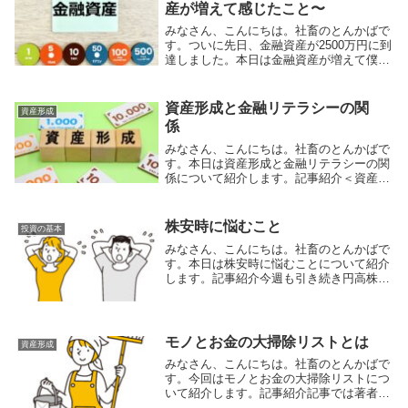
産が増えて感じたこと〜
みなさん、こんにちは。社畜のとんかばで
す。ついに先日、金融資産が2500万円に到
達しました。本日は金融資産が増えて僕が
感じたことを紹介します。精神的な余裕が
増えたまずは精神的な余裕が増えました。
資産が増えるにつれて、徐々に働かなくて
資産形成と金融リテラシーの関
資産形成
もある程...
係
みなさん、こんにちは。社畜のとんかばで
す。本日は資産形成と金融リテラシーの関
係について紹介します。記事紹介＜資産形
成と金融リテラシーの関係＞金融リテラシ
ーが高い人の9割が何かしら資産形成に向
けた取り組みを行っている金融リテラシー
株安時に悩むこと
投資の基本
が高いほど積...
みなさん、こんにちは。社畜のとんかばで
す。本日は株安時に悩むことについて紹介
します。記事紹介今週も引き続き円高株安
により多くの人が資産の下落により不安や
悩みを抱いているのではないかと思いま
す。上記の記事では株安時に抱く悩みにつ
いて紹介されて...
モノとお金の大掃除リストとは
資産形成
みなさん、こんにちは。社畜のとんかばで
す。今回はモノとお金の大掃除リストにつ
いて紹介します。記事紹介記事では著者が
実際に年末に行なっている「モノとお金の