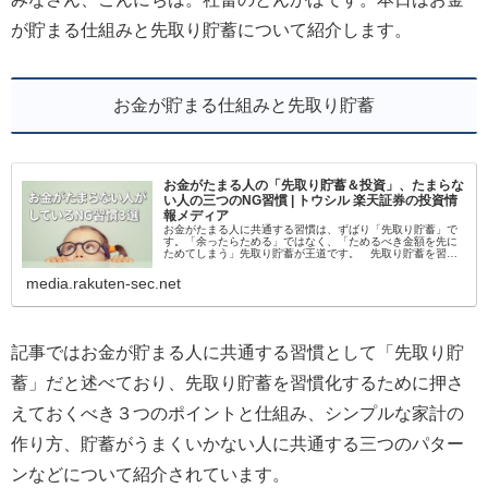
が貯まる仕組みと先取り貯蓄について紹介します。
お金が貯まる仕組みと先取り貯蓄
お金がたまる人の「先取り貯蓄＆投資」、たまらな
い人の三つのNG習慣 | トウシル 楽天証券の投資情
報メディア
お金がたまる人に共通する習慣は、ずばり「先取り貯蓄」で
す。「余ったらためる」ではなく、「ためるべき金額を先に
ためてしまう」先取り貯蓄が王道です。 先取り貯蓄を習慣
化するために、押さえておくべきポイントが三つあります。
それは「自動で」「先…
media.rakuten-sec.net
記事ではお金が貯まる人に共通する習慣として「先取り貯
蓄」だと述べており、先取り貯蓄を習慣化するために押さ
えておくべき３つのポイントと仕組み、シンプルな家計の
作り方、貯蓄がうまくいかない人に共通する三つのパター
ンなどについて紹介されています。