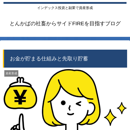
インデックス投資と副業で資産形成
とんかばの社畜からサイドFIREを目指すブログ
お金が貯まる仕組みと先取り貯蓄
資産形成