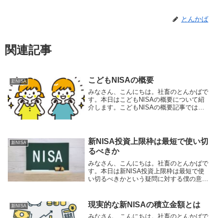
とんかば
関連記事
こどもNISAの概要
新NISA
みなさん、こんにちは。社畜のとんかばで
す。本日はこどもNISAの概要について紹
介します。こどもNISAの概要記事ではこ
どもNISAを含むNISAの概要や変更点、こ
どもNISAのポイントなどを紹介されてい
ます。記事より抜粋以下、記事の内容と
僕...
新NISA投資上限枠は最短で使い切
新NISA
るべきか
みなさん、こんにちは。社畜のとんかばで
す。本日は新NISA投資上限枠は最短で使
い切るべきかという疑問に対する僕の意見
と理由を紹介させて頂きます。記事紹介上
記の記事では経済アナリストの森永康平氏
がNISAをもっとうまく使いこなすポイン
現実的な新NISAの積立金額とは
新NISA
トとして...
みなさん、こんにちは。社畜のとんかばで