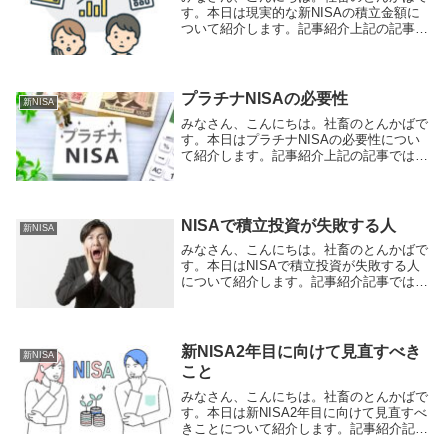
す。本日は現実的な新NISAの積立金額に
ついて紹介します。記事紹介上記の記事は
現実的な新NISAの積立金額について紹介
されています。新NISAの積立金額のおす
すめ記事より引用上記の画像は新NISAの
非課...
プラチナNISAの必要性
新NISA
みなさん、こんにちは。社畜のとんかばで
す。本日はプラチナNISAの必要性につい
て紹介します。記事紹介上記の記事では高
齢者向けに新たなNISAとして資産運用立
国議員連盟が提言している「プラチナ
NISA」と投資信託の取り崩し方法につい
て紹介され...
NISAで積立投資が失敗する人
新NISA
みなさん、こんにちは。社畜のとんかばで
す。本日はNISAで積立投資が失敗する人
について紹介します。記事紹介記事では
NISAで積立投資がうまくいかない理由に
ついて具体的に３つが紹介されています。
短期的な値動きを気にし過ぎている投資金
額の設定を...
新NISA2年目に向けて見直すべき
新NISA
こと
みなさん、こんにちは。社畜のとんかばで
す。本日は新NISA2年目に向けて見直すべ
きことについて紹介します。記事紹介記事
では新NISA2年目に向けて見直すべきこと