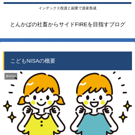
インデックス投資と副業で資産形成
とんかばの社畜からサイドFIREを目指すブログ
こどもNISAの概要
新NISA