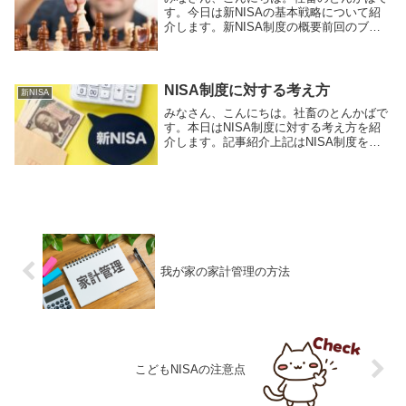
す。今日は新NISAの基本戦略について紹
介します。新NISA制度の概要前回のブロ
グ記事でも紹介しましたが、新NISA制度
の概要は以下の通りです。新NISAの基本
戦略において重要なポイントを3つにまと
めま...
NISA制度に対する考え方
新NISA
みなさん、こんにちは。社畜のとんかばで
す。本日はNISA制度に対する考え方を紹
介します。記事紹介上記はNISA制度をど
う考えるかについて、NISAの特徴や概要
を交えて紹介されている記事です。新
NISA制度に関する復習や知識をさらに得
ることが...
我が家の家計管理の方法
こどもNISAの注意点