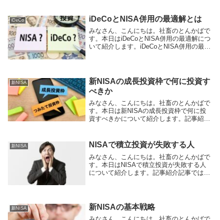
とiDeCoの概要と特徴以下の記事は、楽天
証券のトウシルで掲載されていた記事で
す。新NISAとiDeCoの概要と特徴...
iDeCoとNISA併用の最適解とは
iDeCo
みなさん、こんにちは。社畜のとんかばで
す。本日はiDeCoとNISA併用の最適解につ
いて紹介します。iDeCoとNISA併用の最適
解来年のiDeCo改正（拠出金額上限の大幅
な引き上げ）に備え、記事ではiDeCoと
NISAの併用戦略と最適解に...
新NISAの成長投資枠で何に投資す
新NISA
べきか
みなさん、こんにちは。社畜のとんかばで
す。本日は新NISAの成長投資枠で何に投
資すべきかについて紹介します。記事紹介
上記の記事では、ファイナンシャルプラン
ナーの横田 健一さんが新NISAの成長投資
枠で投資可能な対象や商品について紹介さ
NISAで積立投資が失敗する人
新NISA
れてい...
みなさん、こんにちは。社畜のとんかばで
す。本日はNISAで積立投資が失敗する人
について紹介します。記事紹介記事では
NISAで積立投資がうまくいかない理由に
ついて具体的に３つが紹介されています。
短期的な値動きを気にし過ぎている投資金
額の設定を...
新NISAの基本戦略
新NISA
みなさん、こんにちは。社畜のとんかばで