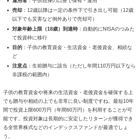
運用者
：子供自身の口座で保有・運用
売却
：12歳以降は一定の条件下で引き出し可能（12歳
以下でも災害など例外ありで売却可）
対象年齢上限（18歳）到達時
：自動的にNISAのつみた
て投資枠に移行
目的
：子供の教育資金・生活資金・老後資金、相続な
ど
注意点
：生前贈与に該当（ただし年間110万円以下なら
非課税の範囲内）
子供の教育資金や将来の生活資金・老後資金を確保する上
でも贈与や相続の上でも非常に良い制度ですね。最短10年
間で投資上限600万円（年間60万円）を利用することが可
能です。投資対象は長期的に安定したリターンが獲得でき
る全世界株式などのインデックスファンドが最適でしょ
う。