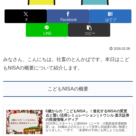
X
Facebook
はてブ
LINE
コピー
2026.02.08
みなさん、こんにちは。社畜のとんかばです。本日はこど
もNISAの概要について紹介します。
こどもNISAの概要
0歳からの「こどもNISA」！進化するNISAの変更
点と賢い活用シミュレーション | トウシル 楽天証券
の投資情報メディア
2024年にスタートした新NISA（ニーサ：少額投資非課税制
度）は、18歳以上の大人にとって非常に自由度の高い制度と
なりました。一方で、「未成年の子供にも同じような仕組み
があればいいのに」という切実な声も多く寄せられてきまし