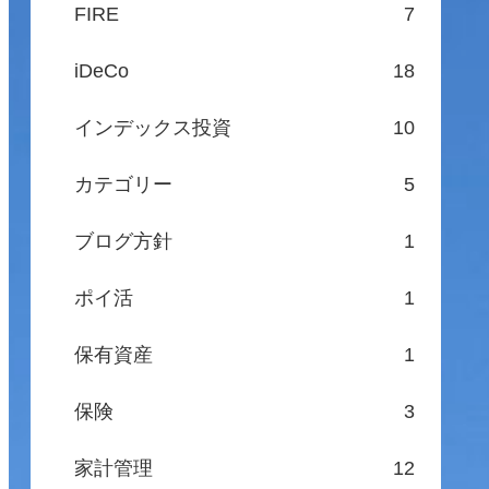
FIRE
7
iDeCo
18
インデックス投資
10
カテゴリー
5
ブログ方針
1
ポイ活
1
保有資産
1
保険
3
家計管理
12