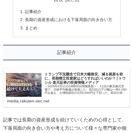
記事紹介
長期の資産形成における下落局面の向き合い方
まとめ
記事紹介
トランプ不況懸念で日米大幅株安。減る資産を前
に、長期積立投資家はどうすればいいのか？ | トウ
シル 楽天証券の投資情報メディア
＜2025年3月11日18時00分情報更新＞ 11日の東京株式市
場で、日経平均株価が急落した。前日比の下げ幅は一時1,000
円を超え、心理的節目の3万6,000円を下回った。前日の米国
株式市場で景気後退懸念が強まり、投資家の間でリスク回
避…
media.rakuten-sec.net
記事では長期の資産形成を続けていくための心得として、
下落局面の向き合い方や考え方について様々な専門家や個