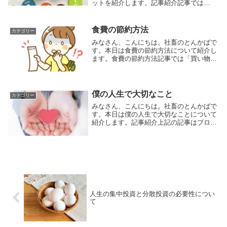
ットを紹介します。記事紹介記事では
iDeCoの基本的な考え方と３つのメリッ
ト・デメリットを紹介されています。
iDeCoの３つのメリット・デメリットまず
食費の節約方法
カテゴリー
iDeC...
みなさん、こんにちは。社畜のとんかばで
す。本日は食費の節約方法について紹介し
ます。食費の節約方法記事では「買い物で
食費節約するコツ8選」と「チリツモ効果
大！調理で食費節約するコツ7選」につい
て紹介されています。＜買い物で食費節約
するコツ8選...
僕の人生で大切なこと
カテゴリー
みなさん、こんにちは。社畜のとんかばで
す。本日は僕の人生で大切なことについて
紹介します。記事紹介上記の記事はブロ
グ・YouTubeの運営や書籍の執筆などで有
名なたぱぞうさんに、人生で一番欲しいも
のは何か、人生で大切なものは何かについ
て取材さ...
人生の集中投資と分散投資の必要性につい
て