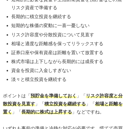
リスク資産で準備する
長期的に積立投資を継続する
短期的な株価の変動に一喜一憂しない
リスク許容度や分散投資について見直す
相場と適度な距離感を保ってリラックスする
証券口座や保有資産は距離を置いて放置する
株式市場は上下しながら長期的には成長する
資金を投資に入金しすぎない
淡々と積立投資を継続する
ポイントは「
預貯金を準備しておく
」「
リスク許容度と分
散投資を見直す
」「
積立投資を継続する
」「
相場と距離を
置く
」「
長期的に株式は上昇する
」などですね。
いずれも事前の準備と冷静な対応が必要です。慌てて売買