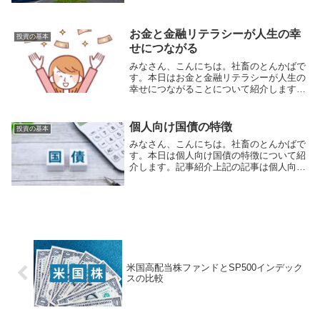
民党総裁は石破氏という結果になりまし
た。個人的には、今回の総裁選をきっかけ
に、経済・金融・...
お金と金融リテラシーが人生の幸
投資の基本
せにつながる
みなさん、こんにちは。社畜のとんかばで
す。本日はお金と金融リテラシーが人生の
幸せにつながることについて紹介します。
記事紹介記事では収入と幸福度の関係、金
融リテラシー別・保有金融資産別の将来・
現在の経済的満足度、お金に関する不安要
個人向け国債の特徴
投資の基本
因、公的年金...
みなさん、こんにちは。社畜のとんかばで
す。本日は個人向け国債の特徴について紹
介します。記事紹介上記の記事は個人向け
国債の特徴や購入時の注意点について紹介
されています。今回は個人向け国債の特徴
に着目して紹介させて頂きます。個人向け
国債の特徴上...
米国高配当株ファンドとSP500インデック
スの比較