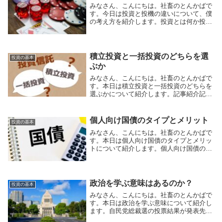
みなさん、こんにちは。社畜のとんかばで
す。今日は投資と投機の違いについて、僕
の考え方を紹介します。投資とは何か投資
とは一体何を意味するのでしょうか？具体
的には成長を見込んで資本を投じる中長期
的な保有企業の利益成長や長期的な配当
金・分配金を受...
積立投資と一括投資のどちらを選
投資の基本
ぶか
みなさん、こんにちは。社畜のとんかばで
す。本日は積立投資と一括投資のどちらを
選ぶかについて紹介します。記事紹介記事
では投資信託の投資方法について、積立投
資と一括投資のメリットや選び方を紹介さ
れています。積立と一括のどちらを選ぶか
個人向け国債のタイプとメリット
投資の基本
記事では積立...
みなさん、こんにちは。社畜のとんかばで
す。本日は個人向け国債のタイプとメリッ
トについて紹介します。個人向け国債のタ
イプとメリット記事より引用＜個人向け国
債の3つのタイプ＞変動10年（満期10年・
変動金利） 半年ごとに金利が見直し。固
定5年（...
政治を学ぶ意味はあるのか？
投資の基本
みなさん、こんにちは。社畜のとんかばで
す。本日は政治を学ぶ意味について紹介し
ます。自民党総裁選の投票結果が発表先
日、自民党総裁選の投票が行われ、次の自