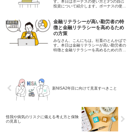
す。本日はボーナスの使い方と3つの自己
投資について紹介します。ボーナスの使い
方と3つの自己投資記事ではボーナスの使
い道として３つの自己投資を紹介されてい
ます。「稼ぐ力」を直接アップデートする
金融リテラシーが高い勤労者の特
資産形成
（知識・スキ...
徴と金融リテラシーを高めるため
の方策
みなさん、こんにちは。社畜のとんかばで
す。本日は金融リテラシーが高い勤労者の
特徴と金融リテラシーを高めるための方策
について紹介します。レポート紹介上記の
レポートでは三井住友トラスト・資産のミ
ライ研究所の「ファイナンシャル・ウェル
ビーイングと...
新NISA2年目に向けて見直すべきこと
怪我や病気のリスクに備える考え方と保険
の見直し