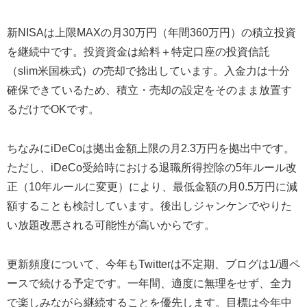
新NISAは上限MAXの月30万円（年間360万円）の積立投資
を継続中です。投資資金は給料＋特定口座の投資信託
（slim米国株式）の売却で捻出しています。入金力は十分
確保できているため、積立・売却の設定をそのまま放置す
るだけでOKです。
ちなみにiDeCoは拠出金額上限の月2.3万円を拠出中です。
ただし、iDeCo受給時における退職所得控除の5年ルール改
正（10年ルールに変更）により、最低金額の月0.5万円に減
額することも検討しています。後出しジャンケンでやりた
い放題改悪される可能性が高いからです。
更新頻度について、今年もTwitterは不定期、ブログは1/週ペ
ースで続ける予定です。一年間、適度に無理をせず、全力
で楽しみながら継続することを優先します。目標は今年中