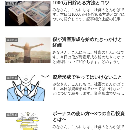
いて紹介されて...
1000万円貯める方法とコツ
資産形成
みなさん、こんにちは。社畜のとんかばで
す。本日は1000万円を貯める方法とコツに
ついて紹介します。記事紹介上記の記事で
は筆者の経験を踏まえて、1000万円を貯め
る方法やコツを紹介されています。ポイン
トは以下を挙げています。いつまでに
1000...
僕が資産形成を始めたきっかけと
資産形成
経緯
みなさん、こんにちは。社畜のとんかばで
す。今日は僕が資産形成を始めたきっかけ
と経緯について紹介します。どのようなき
っかけで資産形成について興味を持ち、ど
のような経緯で資産形成を始めたのか、当
時の僕の考えや行動を交えて説明します。
資産形成でやってはいけないこと
資産形成
資産形成を始...
みなさん、こんにちは。社畜のとんかばで
す。本日は資産形成でやってはいけないこ
とについて紹介します。資産形成でやって
はいけないこと記事では「やってはいけな
い資産形成、5つの落とし穴」と題して資
産形成でやってはいけなことを5つ紹介し
ています。お...
ボーナスの使い方〜3つの自己投資
資産形成
とは〜
みなさん、こんにちは。社畜のとんかばで