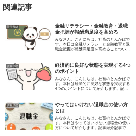
関連記事
金融リテラシー・金融教育・退職
資産形成
金把握が報酬満足度を高める
みなさん、こんにちは。社畜のとんかばで
す。本日は金融リテラシーと金融教育と退
職金把握が報酬満足度を高めることついて
紹介します。記事紹介レポートでは「住ま
いと資産形成に関する意識と実態調査 勤
労者は金銭的報酬に満足しているのか〜満
経済的に良好な状態を実現する4つ
資産形成
足度向上のカ...
のポイント
みなさん、こんにちは。社畜のとんかばで
す。本日は経済的に良好な状態を実現する
4つのポイントについて紹介します。記事
紹介記事ではお金と上手に向き合い、経済
的に良好な状態にあるファイナンシャル・
ウェルビーイングを実現するための4つの
やってはいけない退職金の使い方
資産形成
ポイントにつ...
とは
みなさん、こんにちは。社畜のとんかばで
す。本日はやってはいけない退職金の使い
方について紹介します。記事紹介記事では
やってはいけない退職金の使い方を3つ紹