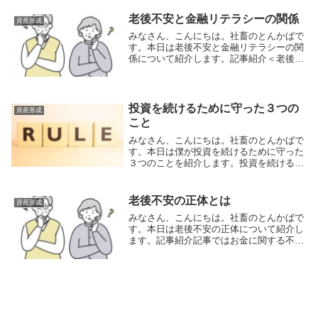
介されています。やってはいけない退職金
の使い方記事で紹介されている「やっては
老後不安と金融リテラシーの関係
資産形成
いけない退職...
みなさん、こんにちは。社畜のとんかばで
す。本日は老後不安と金融リテラシーの関
係について紹介します。記事紹介＜老後不
安と金融リテラシーの関係＞金融リテラシ
ー度が高い人ほど、老後資金への不安が少
ない金融リテラシー度が「良好」な層の6
割は老後資金...
投資を続けるために守った３つの
資産形成
こと
みなさん、こんにちは。社畜のとんかばで
す。本日は僕が投資を続けるために守った
３つのことを紹介します。投資を続けるた
めに守った３つのこと僕が投資を続けるた
めに守ったことは「ライフプラン」「目
標」「ルール」の3つです。＜ライフプラ
老後不安の正体とは
資産形成
ン＞自分が手に...
みなさん、こんにちは。社畜のとんかばで
す。本日は老後不安の正体について紹介し
ます。記事紹介記事ではお金に関する不
安、老後資金不安の理由、老後資金・老後
生活費・老後収入に対するイメージについ
て調査をした結果が紹介されています。老
後不安の正体と...