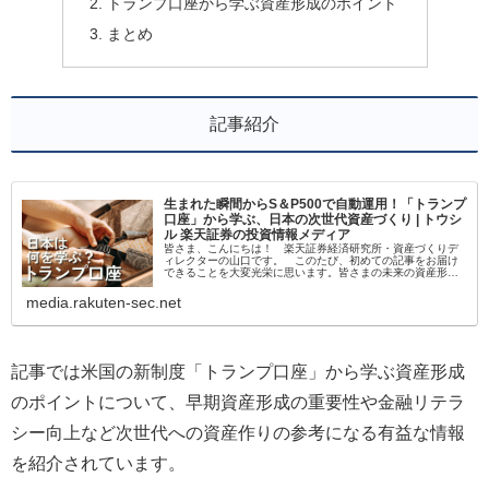
トランプ口座から学ぶ資産形成のポイント
まとめ
記事紹介
生まれた瞬間からS＆P500で自動運用！「トランプ
口座」から学ぶ、日本の次世代資産づくり | トウシ
ル 楽天証券の投資情報メディア
皆さま、こんにちは！ 楽天証券経済研究所・資産づくりデ
ィレクターの山口です。 このたび、初めての記事をお届け
できることを大変光栄に思います。皆さまの未来の資産形成
に役立つ、質の高い情報を提供できるよう、精いっぱい努め
てまいりますので、ど…
media.rakuten-sec.net
記事では米国の新制度「トランプ口座」から学ぶ資産形成
のポイントについて、早期資産形成の重要性や金融リテラ
シー向上など次世代への資産作りの参考になる有益な情報
を紹介されています。